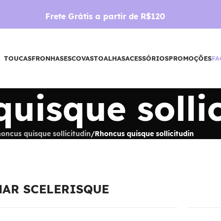
Frete Grátis a partir de R$120
TOUCAS
FRONHAS
ESCOVAS
TOALHAS
ACESSÓRIOS
PROMOÇÕES
FA
uisque sollic
oncus quisque sollicitudin
/
Rhoncus quisque sollicitudin
AR SCELERISQUE