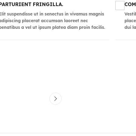
PARTURIENT FRINGILLA.
COM
Elit suspendisse ut in senectus in vivamus magnis
Vesti
adipiscing placerat accumsan laoreet nec
place
penatibus a vel ut ipsum platea diam proin facilis.
dui l