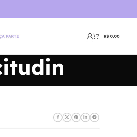
R$
0,00
ÇA PARTE
itudin