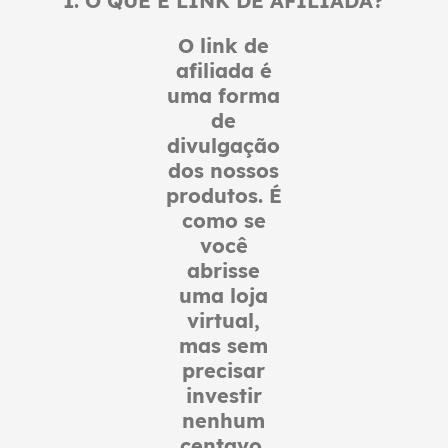
1. O QUE É LINK DE AFILIADA?
O link de
afiliada é
uma forma
de
divulgação
dos nossos
produtos. É
como se
você
abrisse
uma loja
virtual,
mas sem
precisar
investir
nenhum
centavo.