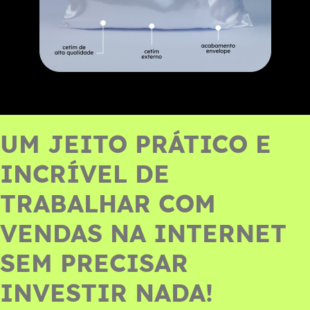
UM JEITO PRÁTICO E
INCRÍVEL DE
TRABALHAR COM
VENDAS NA INTERNET
SEM PRECISAR
INVESTIR NADA!