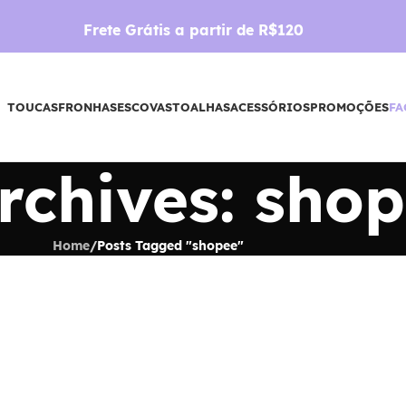
Frete Grátis a partir de R$120
TOUCAS
FRONHAS
ESCOVAS
TOALHAS
ACESSÓRIOS
PROMOÇÕES
FA
rchives: sho
Home
/
Posts Tagged "shopee"