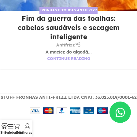
FRONHAS E TOUCAS ANTIFRIZZ
Fim da guerra das toalhas:
cabelos saudáveis e secagem
inteligente
Antifrizz
A maciez do algodã...
CONTINUE READING
STUFF FRONHAS ANTI-FRIZZ LTDA CNPJ: 33.025.819/0001-62
Shop
Sidebar
Cart
Minha conta