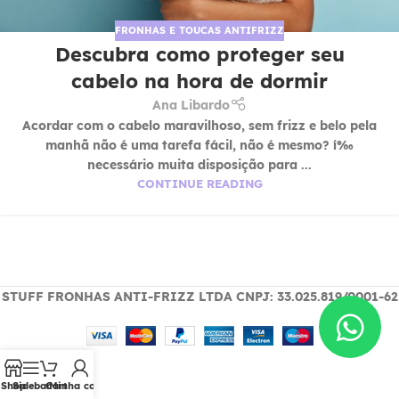
FRONHAS E TOUCAS ANTIFRIZZ
Descubra como proteger seu
cabelo na hora de dormir
Ana Libardo
Acordar com o cabelo maravilhoso, sem frizz e belo pela
manhã não é uma tarefa fácil, não é mesmo? í‰
necessário muita disposição para ...
CONTINUE READING
STUFF FRONHAS ANTI-FRIZZ LTDA CNPJ: 33.025.819/0001-62
Shop
Sidebar
Cart
Minha conta