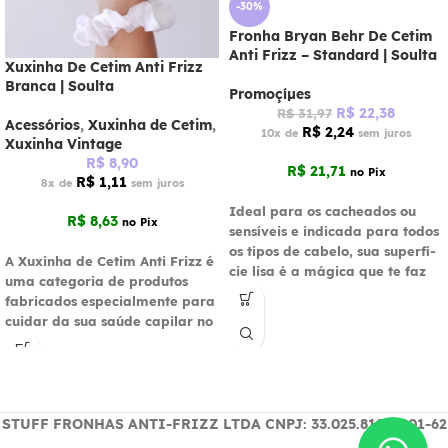
-30%
Fronha Bryan Behr De Cetim
Anti Frizz – Standard | Soulta
Xuxinha De Cetim Anti Frizz
Branca | Soulta
Promoçíµes
R$
22,38
R$
31,97
Acessórios
,
Xuxinha de Cetim
,
R$
2,24
10x de
sem juros
Xuxinha Vintage
R$
8,90
R$
21,71
no Pix
R$
1,11
8x de
sem juros
Ideal para os cacheados ou
R$
8,63
no Pix
sensí­veis e indicada para todos
os tipos de cabelo, sua superfí­
A Xuxinha de Cetim Anti Frizz é
cie lisa é a mágica que te faz
uma categoria de produtos
acordar deusa todos os dias,
fabricados especialmente para
sem frizz. Estampas variadas e
cuidar da sua saúde capilar no
nos tamanhos Queen Size e
Standard
STUFF FRONHAS ANTI-FRIZZ LTDA CNPJ: 33.025.819/0001-62