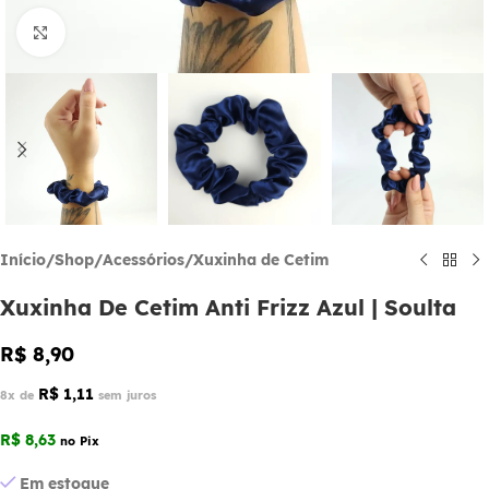
Click to enlarge
Início
/
Shop
/
Acessórios
/
Xuxinha de Cetim
Xuxinha De Cetim Anti Frizz Azul | Soulta
R$
8,90
R$
1,11
8x de
sem juros
R$
8,63
no Pix
Em estoque