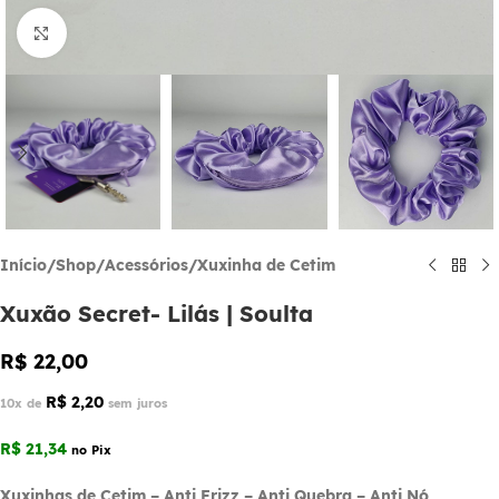
Click to enlarge
Início
/
Shop
/
Acessórios
/
Xuxinha de Cetim
Xuxão Secret- Lilás | Soulta
R$
22,00
R$
2,20
10x de
sem juros
R$
21,34
no Pix
Xuxinhas de Cetim – Anti Frizz – Anti Quebra – Anti Nó