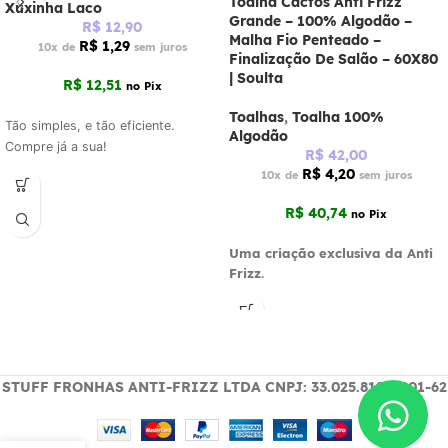
Toalha Cactos Anti Frizz
Xuxinha Laco
Grande – 100% Algodão –
R$
12,90
Malha Fio Penteado –
R$
1,29
10x de
sem juros
Finalização De Salão – 60X80
| Soulta
R$
12,51
no Pix
Toalhas
,
Toalha 100%
Tão simples, e tão eficiente.
Algodão
Compre já a sua!
R$
42,00
R$
4,20
10x de
sem juros
R$
40,74
no Pix
Uma criação exclusiva da Anti
Frizz.
STUFF FRONHAS ANTI-FRIZZ LTDA CNPJ: 33.025.819/0001-62