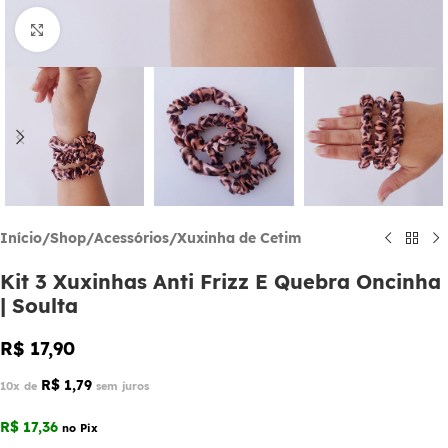
Click to enlarge
Início
/
Shop
/
Acessórios
/
Xuxinha de Cetim
Kit 3 Xuxinhas Anti Frizz E Quebra Oncinha
| Soulta
R$
17,90
R$
1,79
10x de
sem juros
R$
17,36
no Pix