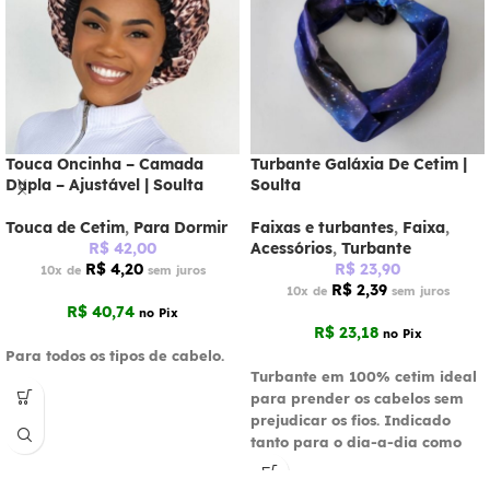
Touca Oncinha – Camada
Turbante Galáxia De Cetim |
Dupla – Ajustável | Soulta
Soulta
Touca de Cetim
,
Para Dormir
Faixas e turbantes
,
Faixa
,
R$
42,00
Acessórios
,
Turbante
R$
4,20
R$
23,90
10x de
sem juros
R$
2,39
10x de
sem juros
R$
40,74
no Pix
R$
23,18
no Pix
Para todos os tipos de cabelo.
Turbante em 100% cetim ideal
para prender os cabelos sem
prejudicar os fios. Indicado
tanto para o dia-a-dia como
para dormir com os cabelos
presos. Ideal para o coque