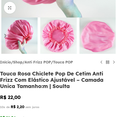
Click to enlarge
Início
/
Shop
/
Anti Frizz POP
/
Touca POP
Touca Rosa Chiclete Pop De Cetim Anti
Frizz Com Elástico Ajustável – Camada
Unica Tamanho:m | Soulta
R$
22,00
R$
2,20
10x de
sem juros