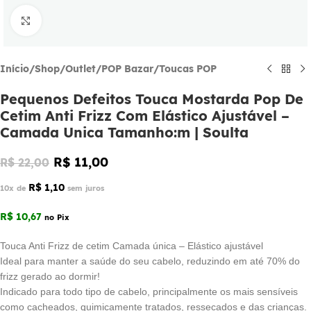
Click to enlarge
Início
/
Shop
/
Outlet
/
POP Bazar
/
Toucas POP
Pequenos Defeitos Touca Mostarda Pop De
Cetim Anti Frizz Com Elástico Ajustável –
Camada Unica Tamanho:m | Soulta
R$
11,00
R$
22,00
R$
1,10
10x de
sem juros
R$
10,67
no Pix
Touca Anti Frizz de cetim Camada única – Elástico ajustável
Ideal para manter a saúde do seu cabelo, reduzindo em até 70% do
frizz gerado ao dormir!
Indicado para todo tipo de cabelo, principalmente os mais sensí­veis
como cacheados, quimicamente tratados, ressecados e das crianças.